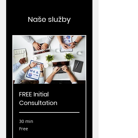
Naše služby
FREE Initial
Consultation
30 min
Free
Free