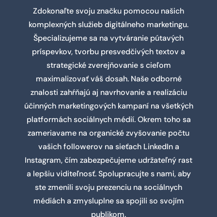
Zdokonaľte svoju značku pomocou našich
komplexných služieb digitálneho marketingu.
Špecializujeme sa na vytváranie pútavých
príspevkov, tvorbu presvedčivých textov a
strategické zverejňovanie s cieľom
maximalizovať váš dosah. Naše odborné
znalosti zahŕňajú aj navrhovanie a realizáciu
účinných marketingových kampaní na všetkých
platformách sociálnych médií. Okrem toho sa
zameriavame na organické zvyšovanie počtu
vašich followerov na sieťach LinkedIn a
Instagram, čím zabezpečujeme udržateľný rast
a lepšiu viditeľnosť. Spolupracujte s nami, aby
ste zmenili svoju prezenciu na sociálnych
médiách a zmysluplne sa spojili so svojím
publikom.