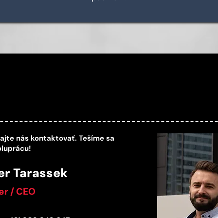
ajte nás kontaktovať. Tešíme sa
oluprácu!
er Tarassek
r / CEO