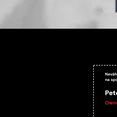
Neváh
na sp
Pet
Owne