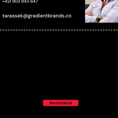
+421 903 843 647
tarassek@gradientbrands.co
Konzultácia