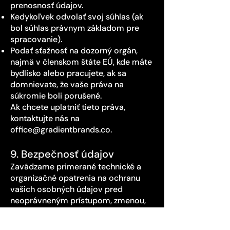
prenosnosť údajov.
Kedykoľvek odvolať svoj súhlas (ak
bol súhlas právnym základom pre
spracovanie).
Podať sťažnosť na dozorný orgán,
najmä v členskom štáte EÚ, kde máte
bydlisko alebo pracujete, ak sa
domnievate, že vaše práva na
súkromie boli porušené.
Ak chcete uplatniť tieto práva,
kontaktujte nás na
office@gradientbrands.co
.
9. Bezpečnosť údajov
Zavádzame primerané technické a
organizačné opatrenia na ochranu
vašich osobných údajov pred
neoprávneným prístupom, zmenou,
zverejnením alebo zničením. Žiadna
metóda prenosu cez internet alebo